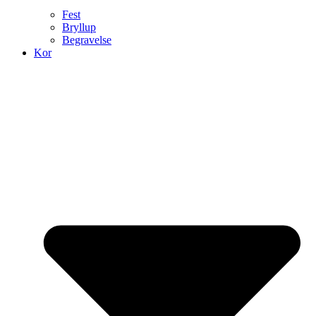
Fest
Bryllup
Begravelse
Kor