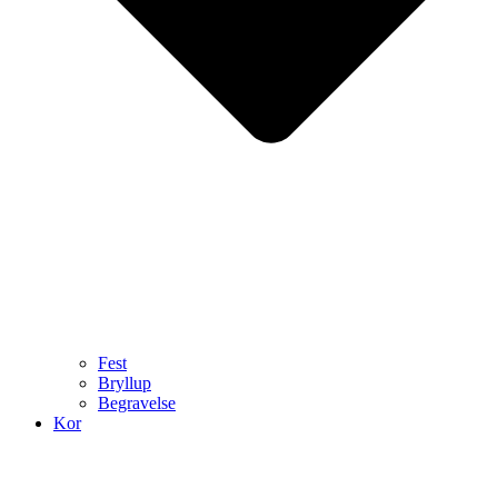
Fest
Bryllup
Begravelse
Kor