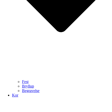
Fest
Bryllup
Begravelse
Kor