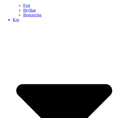
Fest
Bryllup
Begravelse
Kor